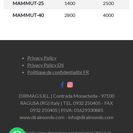
MAMMUT-25
1400
2500
MAMMUT-40
2800
4000
Privacy Policy
Privacy Policy EN
Politique de confidentialité FR
DIRMAG S.R.L. | Contrada Monachella - 97100
RAGUSA (RG) Italy | TEL. 0932 250405 - FAX
0932 250405 | P.IVA: 01629330885
www.diraimondo.com - info@diraimondo.com
© 2026 Di Raimondo - Attrezzature e macchinari agricoli
| Website By