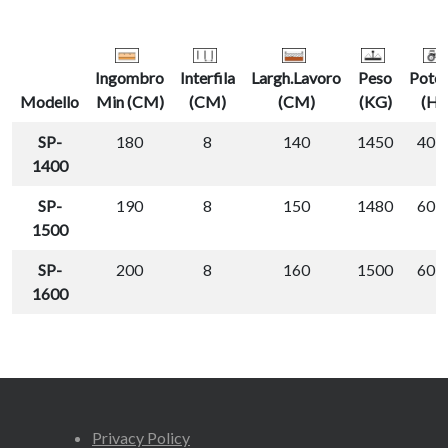
Ingombro
Interfila
Largh.Lavoro
Peso
Pote
Modello
Min (CM)
(CM)
(CM)
(KG)
(HP
SP-
180
8
140
1450
40-
1400
SP-
190
8
150
1480
60-
1500
SP-
200
8
160
1500
60-
1600
Privacy Policy