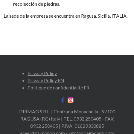
recolección de piedras.
La sede de la empresa se encuentra en Ragusa, Sicilia, ITALIA.
Privacy Policy
Privacy Policy EN
Politique de confidentialité FR
DIRMAG S.R.L. | Contrada Monachella - 97100
RAGUSA (RG) Italy | TEL. 0932 250405 - FAX
0932 250405 | P.IVA: 01629330885
www.diraimondo.com - info@diraimondo.com