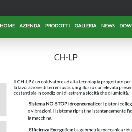
HOME
AZIENDA
PRODOTTI
GALLERIA
NEWS
DOW
CH-LP
Il
CH-LP
è un coltivatore ad alta tecnologia progettato per 
la lavorazione di terreni ostici, argillosi o con elevata pres
costanti sia in condizioni di estrema siccità che di umidità.
Sistema NO-STOP Idropneumatico:
I pistoni colleg
·
e vibrazioni. Il sistema ripristina istantaneamente l
la macchina.
Efficienza Energetica:
La geometria meccanica riduc
·