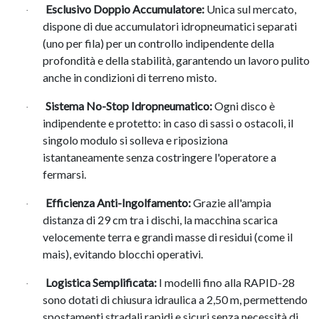
Esclusivo Doppio Accumulatore:
Unica sul mercato,
·
dispone di due accumulatori idropneumatici separati
(uno per fila) per un controllo indipendente della
profondità e della stabilità, garantendo un lavoro pulito
anche in condizioni di terreno misto.
Sistema No-Stop Idropneumatico:
Ogni disco è
·
indipendente e protetto: in caso di sassi o ostacoli, il
singolo modulo si solleva e riposiziona
istantaneamente senza costringere l'operatore a
fermarsi.
Efficienza Anti-Ingolfamento:
Grazie all'ampia
·
distanza di 29 cm tra i dischi, la macchina scarica
velocemente terra e grandi masse di residui (come il
mais), evitando blocchi operativi.
Logistica Semplificata:
I modelli fino alla RAPID-28
·
sono dotati di chiusura idraulica a 2,50 m, permettendo
spostamenti stradali rapidi e sicuri senza necessità di