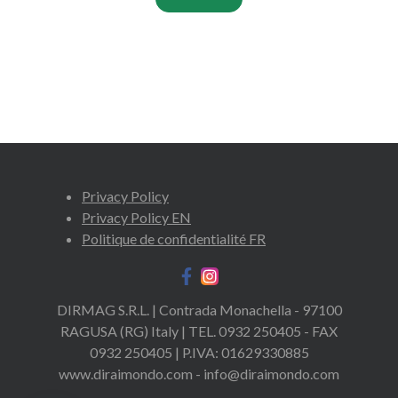
Privacy Policy
Privacy Policy EN
Politique de confidentialité FR
DIRMAG S.R.L. | Contrada Monachella - 97100
RAGUSA (RG) Italy | TEL. 0932 250405 - FAX
0932 250405 | P.IVA: 01629330885
www.diraimondo.com - info@diraimondo.com