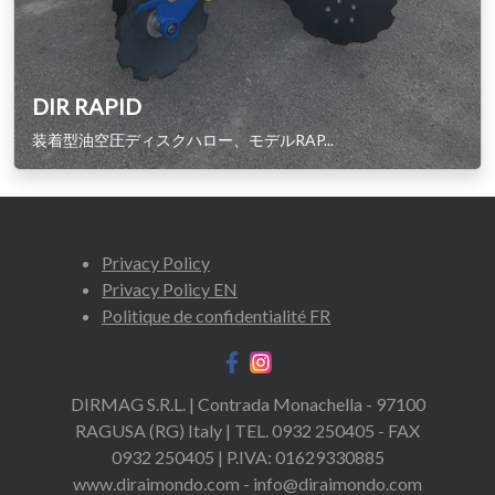
DIR RAPID
装着型油空圧ディスクハロー、モデルRAP...
Privacy Policy
Privacy Policy EN
Politique de confidentialité FR
DIRMAG S.R.L. | Contrada Monachella - 97100
RAGUSA (RG) Italy | TEL. 0932 250405 - FAX
0932 250405 | P.IVA: 01629330885
www.diraimondo.com - info@diraimondo.com