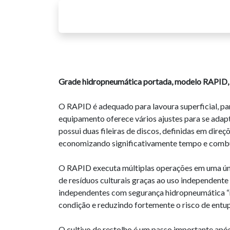
Grade hidropneumática portada, modelo RAPID, ad
O RAPID é adequado para lavoura superficial, par
equipamento oferece vários ajustes para se adapt
possui duas fileiras de discos, definidas em dire
economizando significativamente tempo e combu
O RAPID executa múltiplas operações em uma únic
de resíduos culturais graças ao uso independent
independentes com segurança hidropneumática “no
condição e reduzindo fortemente o risco de entu
O cultivo de restolho é um passo importante após