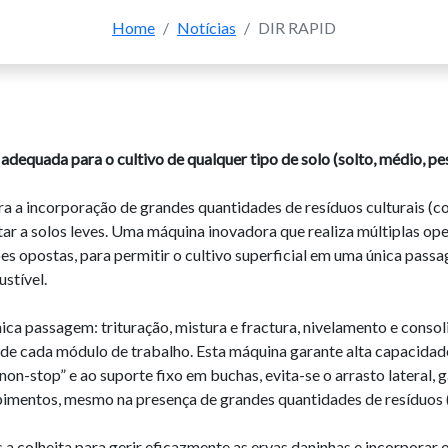
Home
/
Notícias
/
DIR RAPID
equada para o cultivo de qualquer tipo de solo (solto, médio, p
a a incorporação de grandes quantidades de resíduos culturais (c
ar a solos leves. Uma máquina inovadora que realiza múltiplas op
ções opostas, para permitir o cultivo superficial em uma única pas
stível.
a passagem: trituração, mistura e fractura, nivelamento e consol
e de cada módulo de trabalho. Esta máquina garante alta capacidad
n-stop” e ao suporte fixo em buchas, evita-se o arrasto lateral,
pimentos, mesmo na presença de grandes quantidades de resíduos (
 a colheita para gerir eficazmente as ervas daninhas e incorporar 