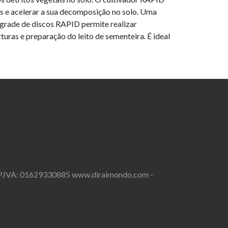
s e acelerar a sua decomposição no solo. Uma
A grade de discos RAPID permite realizar
turas e preparação do leito de sementeira. É ideal
| P.IVA: 01629330885 www.diraimondo.com -