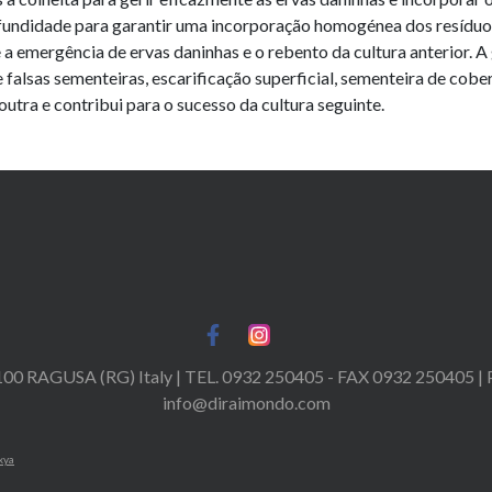
ofundidade para garantir uma incorporação homogénea dos resíduo
e a emergência de ervas daninhas e o rebento da cultura anterior. 
e falsas sementeiras, escarificação superficial, sementeira de cober
utra e contribui para o sucesso da cultura seguinte.
100 RAGUSA (RG) Italy | TEL. 0932 250405 - FAX 0932 250405 
info@diraimondo.com
xya