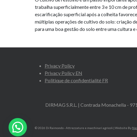
trabalha superficialmente entre 3 e 10 cm de pr
escarificação superficial após a colheita favorec
múltiplas operações de cultivo do solo: criação d
para uma boa gestão do solo entre uma cultura e o
Privacy Policy
Privacy Policy EN
Politique de confidentialité FR
DIRMAG S.R.L. | Contrada Monachella - 97
© 2026 Di Raimondo - Attrezzature e macchinari agricoli
| Website By
Ne