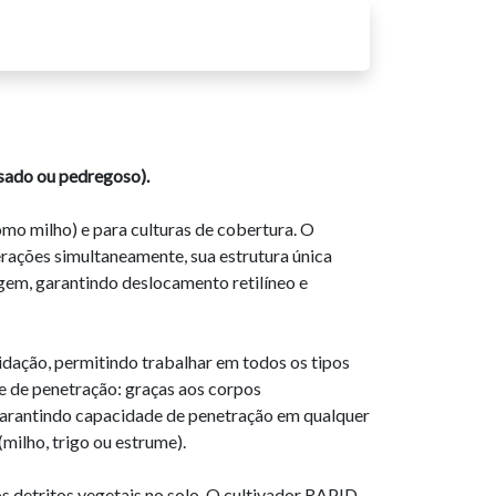
esado ou pedregoso).
omo milho) e para culturas de cobertura. O
erações simultaneamente, sua estrutura única
sagem, garantindo deslocamento retilíneo e
idação, permitindo trabalhar em todos os tipos
e de penetração: graças aos corpos
 garantindo capacidade de penetração em qualquer
milho, trigo ou estrume).
os detritos vegetais no solo. O cultivador RAPID